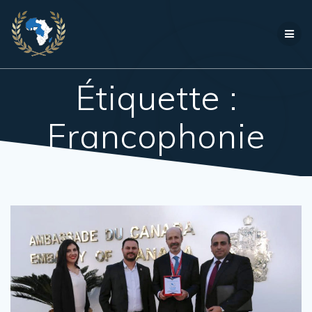
Passer
au
contenu
Étiquette :
Francophonie