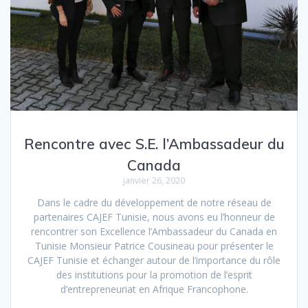
Rencontre avec S.E. l’Ambassadeur du
Canada
janvier 26, 2020
Dans le cadre du développement de notre réseau de
partenaires CAJEF Tunisie, nous avons eu l’honneur de
rencontrer son Excellence l’Ambassadeur du Canada en
Tunisie Monsieur Patrice Cousineau pour présenter le
CAJEF Tunisie et échanger autour de l’importance du rôle
des institutions pour la promotion de l’esprit
d’entrepreneuriat en Afrique Francophone.