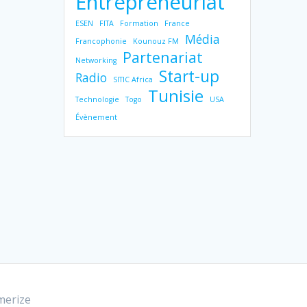
Entrepreneuriat
ESEN
FITA
Formation
France
Média
Francophonie
Kounouz FM
Partenariat
Networking
Start-up
Radio
SITIC Africa
Tunisie
Technologie
Togo
USA
Évènement
erize