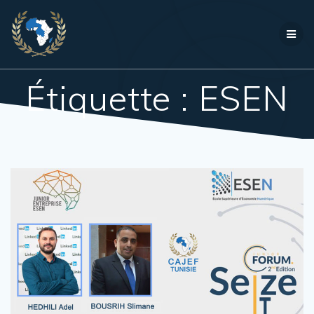
Passer
au
contenu
Étiquette :
ESEN