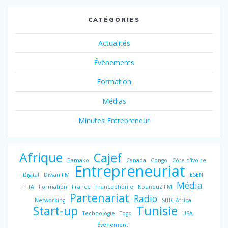
:
CATÉGORIES
Actualités
Évènements
Formation
Médias
Minutes Entrepreneur
Afrique
Cajef
Bamako
Canada
Congo
Côte d'Ivoire
Entrepreneuriat
Digital
Diwan FM
ESEN
Média
FITA
Formation
France
Francophonie
Kounouz FM
Partenariat
Radio
Networking
SITIC Africa
Tunisie
Start-up
Technologie
Togo
USA
Évènement