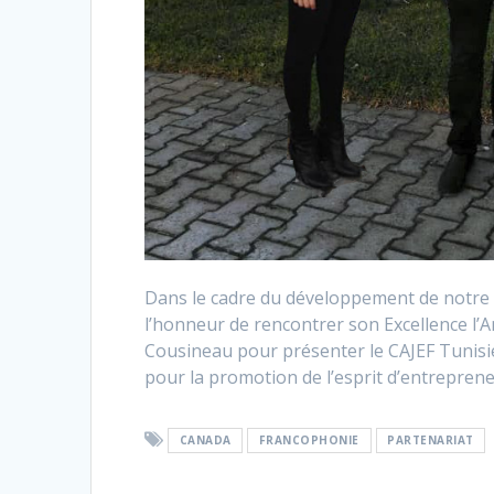
Dans le cadre du développement de notre 
l’honneur de rencontrer son Excellence l
Cousineau pour présenter le CAJEF Tunisie
pour la promotion de l’esprit d’entrepren
CANADA
FRANCOPHONIE
PARTENARIAT