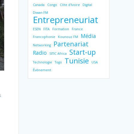
Canada
Congo
Côte d'Ivoire
Digital
Diwan FM
Entrepreneuriat
ESEN
FITA
Formation
France
Média
Francophonie
Kounouz FM
Partenariat
Networking
Start-up
Radio
SITIC Africa
Tunisie
Technologie
Togo
USA
Évènement
s