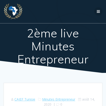
Passer
au
contenu
2ème live
Minutes
Entrepreneur
CAJEF Tunisie
Minutes Entrepreneur
août 14,
2020
|
0