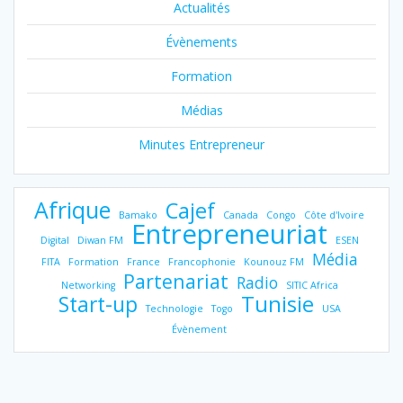
Actualités
Évènements
Formation
Médias
Minutes Entrepreneur
Afrique
Cajef
Bamako
Canada
Congo
Côte d'Ivoire
Entrepreneuriat
Digital
Diwan FM
ESEN
Média
FITA
Formation
France
Francophonie
Kounouz FM
Partenariat
Radio
Networking
SITIC Africa
Tunisie
Start-up
Technologie
Togo
USA
Évènement