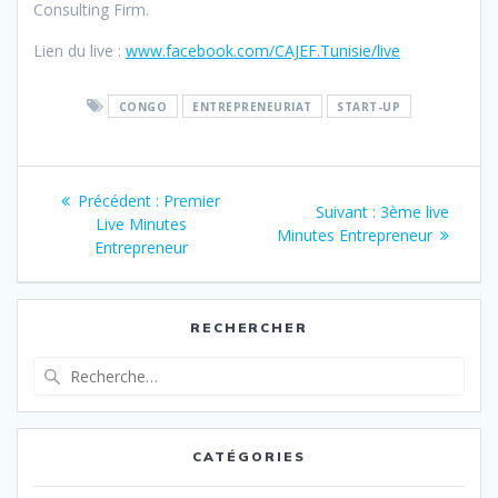
Consulting Firm.
Lien du live :
www.facebook.com/CAJEF.Tunisie/live
CONGO
ENTREPRENEURIAT
START-UP
Navigation
Article
Précédent :
Premier
Article
Suivant :
3ème live
de
précédent
Live Minutes
suivant
Minutes Entrepreneur
:
Entrepreneur
:
l’article
RECHERCHER
Recherche
pour
:
CATÉGORIES