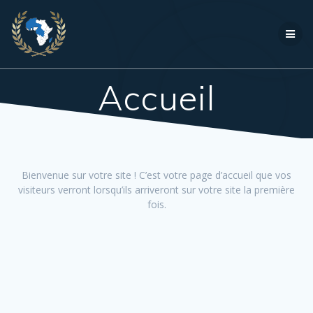
Passer
au
contenu
Accueil
Bienvenue sur votre site ! C’est votre page d’accueil que vos
visiteurs verront lorsqu’ils arriveront sur votre site la première
fois.